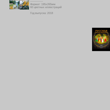
-------------
Формат: 195х265мм
60 цветных иллюстраций
Год выпуска: 2018