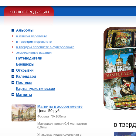
Альбомы
в мягком переплете
в твердом переплете
в твердом переплете в суперобложке
эксклюзивные издания
Путеводители
Брошюры
Открытки
Календари
Постеры
Карты туристические
Магниты
Магниты в ассортименте
Цена: 50 руб.
Формат 70х100мм
в твер
Материал: винил 0,4 мм, картон
0,9мм
Упаковка: индивидуальная с