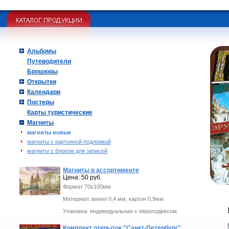
Альбомы
Путеводители
Брошюры
Открытки
Календари
Постеры
Карты туристические
Магниты
магниты новые
магниты с картонной подложкой
магниты с блоком для записей
Магниты в ассортименте
Цена: 50 руб.
Формат 70х100мм
Материал: винил 0,4 мм, картон 0,9мм
Упаковка: индивидуальная с европодвесом
Комплект открыток "Санкт-Петербург"