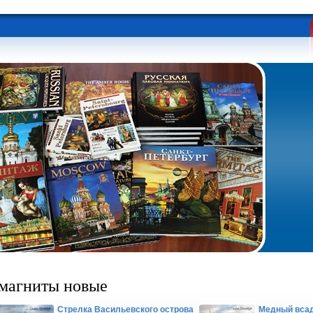
магниты новые
Стрелка Васильевского острова
Медный всад