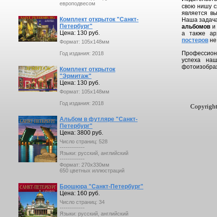
европодвесом
свою нишу с
является вы
Комплект открыток "Санкт-
Наша задача
Петербург"
альбомов
Цена: 130 руб.
а также ар
постеров
не
Формат: 105x148мм
Профессион
Год издания: 2018
успеха наш
фотоизображ
Комплект открыток
"Эрмитаж"
Цена: 130 руб.
Формат: 105x148мм
Год издания: 2018
Copyright
Альбом в футляре "Санкт-
Петербург"
Цена: 3800 руб.
Число страниц: 528
-------------
Языки: русский, английский
-------------
Формат: 270х330мм
650 цветных иллюстраций
Брошюра "Санкт-Петербург"
Цена: 160 руб.
Число страниц: 34
-------------
Языки: русский, английский