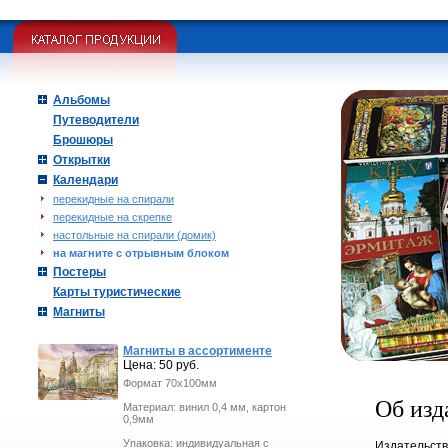
Альбомы
Путеводители
Брошюры
Открытки
Календари
перекидные на спирали
перекидные на скрепке
настольные на спирали (домик)
на магните с отрывным блоком
Постеры
Карты туристические
Магниты
Магниты в ассортименте
Цена: 50 руб.
Формат 70х100мм
Об изд
Материал: винил 0,4 мм, картон
0,9мм
Упаковка: индивидуальная с
Издательст