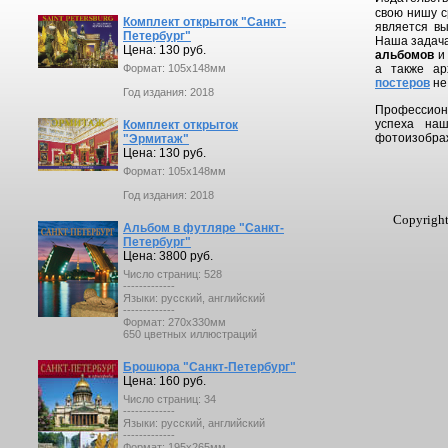
свою нишу с
Комплект открыток "Санкт-
является вы
Петербург"
Наша задача
Цена: 130 руб.
альбомов
Формат: 105x148мм
а также ар
постеров
не
Год издания: 2018
Профессион
успеха наш
Комплект открыток
фотоизображ
"Эрмитаж"
Цена: 130 руб.
Формат: 105x148мм
Год издания: 2018
Copyright
Альбом в футляре "Санкт-
Петербург"
Цена: 3800 руб.
Число страниц: 528
-------------
Языки: русский, английский
-------------
Формат: 270х330мм
650 цветных иллюстраций
Брошюра "Санкт-Петербург"
Цена: 160 руб.
Число страниц: 34
-------------
Языки: русский, английский
-------------
Формат: 195х265мм