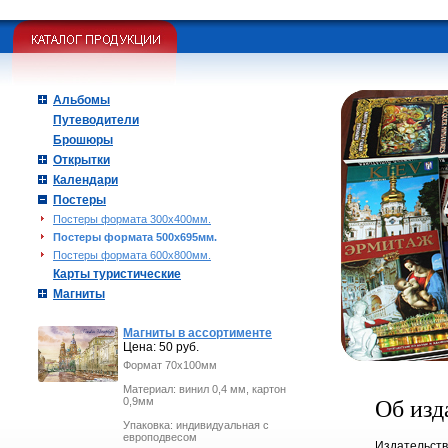
Альбомы
Путеводители
Брошюры
Открытки
Календари
Постеры
Постеры формата 300х400мм.
Постеры формата 500х695мм.
Постеры формата 600х800мм.
Карты туристические
Магниты
Магниты в ассортименте
Цена: 50 руб.
Формат 70х100мм
Материал: винил 0,4 мм, картон
0,9мм
Об изд
Упаковка: индивидуальная с
европодвесом
Издательст